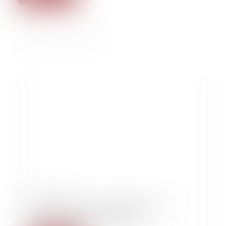
15/02/2023
France's Macron Faces Backlash Over
Appointment Of New Ministers