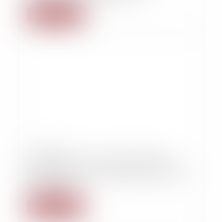
Lire la suite
15/02/2023
Harcèlement au travail : Elodie Tuaillon-
Hibon estime que "ce phénomène touche tous
les secteurs"
Lire la suite