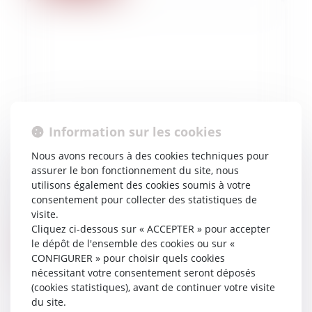
Information sur les cookies
Nous avons recours à des cookies techniques pour
15/02/2023
assurer le bon fonctionnement du site, nous
Sophie Patterson-Spatz, la femme qui accuse
utilisons également des cookies soumis à votre
Gérald Darmanin de viol, fait appel du non-
consentement pour collecter des statistiques de
visite.
lieu rendu en faveur du ministre de l’intérieur
Cliquez ci-dessous sur « ACCEPTER » pour accepter
le dépôt de l'ensemble des cookies ou sur «
Lire la suite
CONFIGURER » pour choisir quels cookies
nécessitant votre consentement seront déposés
(cookies statistiques), avant de continuer votre visite
du site.