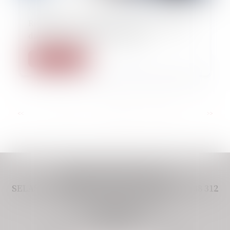
09/12/2022
Réflexions sur l’usage et la place de la vidéo
dans le procès pénal en France
Lire la suite
...
<<
<
5
6
7
8
9
10
11
>
>>
CABINET VIVERE AVOCAT,
SELAS IMMATRICULÉE AU RCS PARIS 948 438 312
11 BOULEVARD DE SEBASTOPOL
75001 PARIS
Tél :
01 80 49 38 77