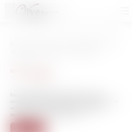
France's Macron Faces Backlash Over
Appointment Of New Ministers
Publié le :
15/02/2023
Médias, presse, procès
Source :
www.npr.org
French President Emmanuel Macron is being
criticized after adding a minister accused of rape and
another known for his attacks on the #MeToo
movement to his new government.
Lire la suite