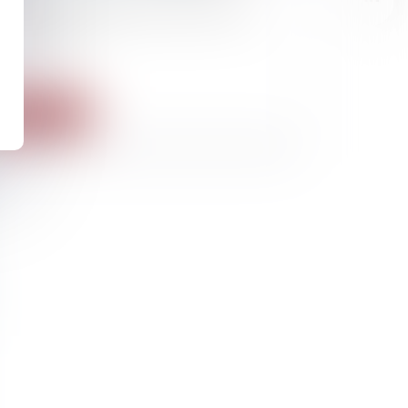
deaux : le conseiller financier était un
ître chanteur
Lire la suite