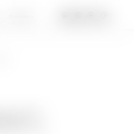
Honoraires
eur
onnel et condamné à
là jamais été
banque tout en menant