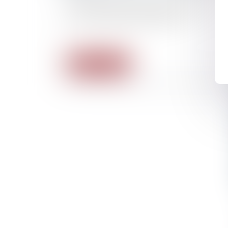
3ème Rencontre Formateur-trices Santé-
travail de Solidaires (Solidaires)
Lire la suite