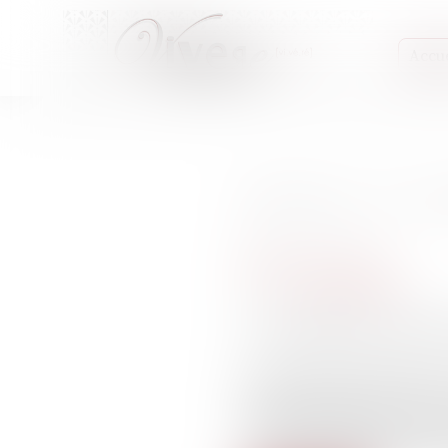
Accue
Bordeaux : le con
Publié le :
04/04/2014
Médias, presse, procès
Source :
www.sudouest.fr
Le septuagénaire voulait e
Le parcours de l’homme de 
un an de prison avec sursis 
confronté à la justice. Il 