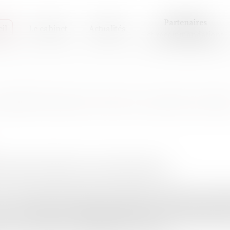
Partenaires
il
Le cabinet
Actualités
et recommandations
seiller financier était un maître chant
xtorquer de l’argent à une ancienne cliente.
75 ans, jugé mercredi après-midi par le tribunal correcti
et 3 000 euros d’amende, n’est pas banal. Il n’avait jusque-
a fait une carrière de conseiller financier dans une grande 