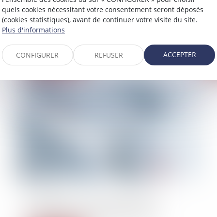
Les décisions de validation ou d’homologation
Bor
quels cookies nécessitant votre consentement seront déposés
par l’administration d’un plan de sauvegarde
ma
(cookies statistiques), avant de continuer votre visite du site.
de l’emploi (PSE) sont des documents
Plus d'informations
administratifs communicables (Droit Ouvrier)
ACCEPTER
CONFIGURER
REFUSER
Lire la suite
21/01/2014
Le délit d’entrave au droit d’alerte des
délégués du personnel (Droit ouvrier)