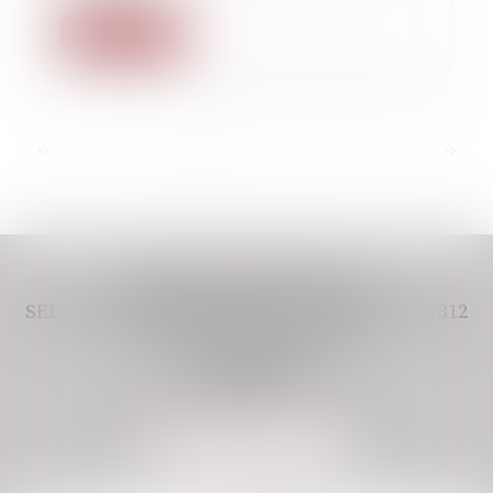
Lire la suite
...
<<
<
1
2
3
4
5
6
7
>
>>
CABINET VIVERE AVOCAT,
SELAS IMMATRICULÉE AU RCS PARIS 948 438 312
11 BOULEVARD DE SEBASTOPOL
75001 PARIS
Tél :
01 80 49 38 77
Email :
assistant@vivere-avocats.com
NOUS LOCALISER