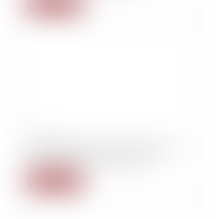
Lire la suite
15/02/2023
Violences sexistes et sexuelles: pourquoi les
enquêtes internes sont nécessaires
Lire la suite