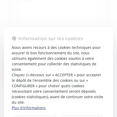
Information sur les cookies
Nous avons recours à des cookies techniques pour
15/02/2023
assurer le bon fonctionnement du site, nous
Affaire PPDA : «Le tribunal médiatique n’existe
utilisons également des cookies soumis à votre
pas, le droit à être informé, si»
consentement pour collecter des statistiques de
visite.
Lire la suite
Cliquez ci-dessous sur « ACCEPTER » pour accepter
le dépôt de l'ensemble des cookies ou sur «
CONFIGURER » pour choisir quels cookies
nécessitant votre consentement seront déposés
(cookies statistiques), avant de continuer votre visite
du site.
Plus d'informations