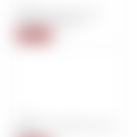
15/02/2023
Charlotte Arnould, qui accuse Gérard
Depardieu de viol, s'exprime
Lire la suite
15/02/2023
#MeToo, un an après: enquête sur un retard
français