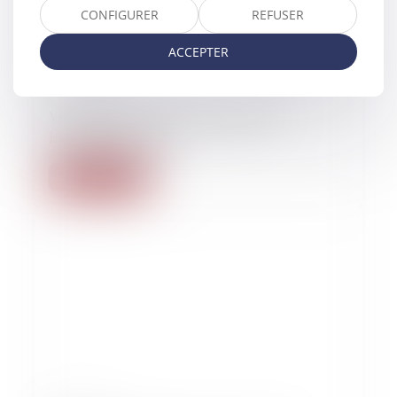
CONFIGURER
REFUSER
ACCEPTER
15/02/2023
Versailles: l'ancien dircom jugé pour
harcèlement sexuel
Lire la suite