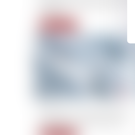
en garde à vue: «On cherche à nous
terroriser»
Lire la suite
15/02/2023
#BalanceTonPorc: Assigner les femmes en
diffamation, une «procédure bâillon»?