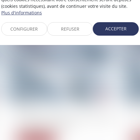
fighting sexual violence in France
ans
(cookies statistiques), avant de continuer votre visite du site.
Plus d'informations
Lire la suite
ACCEPTER
CONFIGURER
REFUSER
15/02/2023
15/
DÉBAT. Harcèlement sexuel au travail : peut-
Acc
on compter sur le droit ?