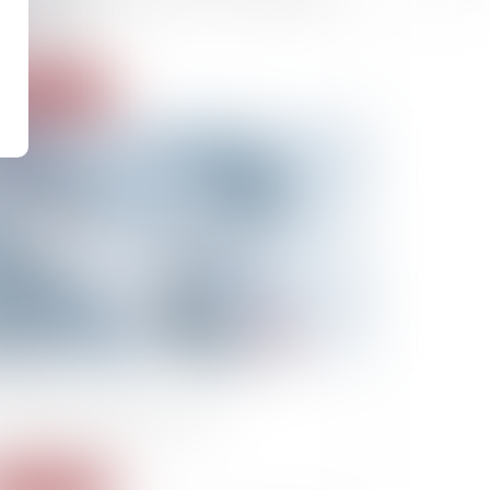
 de prison
Lire la suite
02/2023
usé chercheur, levez-vous !