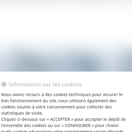
Information sur les cookies
Nous avons recours à des cookies techniques pour assurer le
bon fonctionnement du site, nous utilisons également des
cookies soumis à votre consentement pour collecter des
statistiques de visite.
Cliquez ci-dessous sur « ACCEPTER » pour accepter le dépôt de
15/02/2023
15/
l'ensemble des cookies ou sur « CONFIGURER » pour choisir
mis
A proudly feminist lawyer takes a lead role
Rép
quels cookies nécessitant votre consentement seront déposés