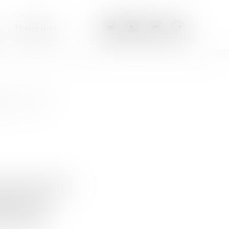
Honoraires
r sur le
x violences sexistes
stion : Muriel
et autrice ;
 et avocates.