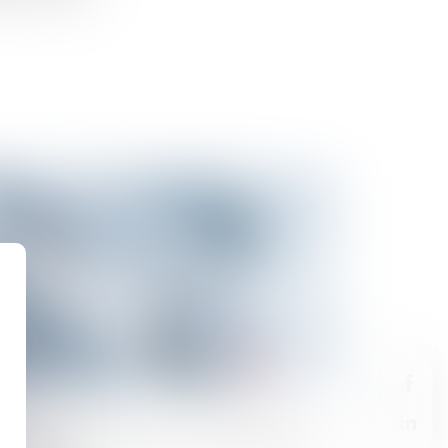
02/2023
ression judiciaire. Ryan, 15 ans, risque dix