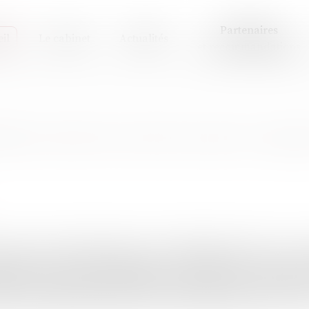
Partenaires
il
Le cabinet
Actualités
et recommandations
nt sexuel au travail : peut-on compte
space de vie qui n’échappe pas aux inégalités de genre et au
 suffit-il à prévenir et protéger ? Pour répondre à cette que
ente de l’association Mémoire traumatique et victimologie 
-Jolly, Marjolaine Vignola et Élodie Tuaillon-Hibon, avocat