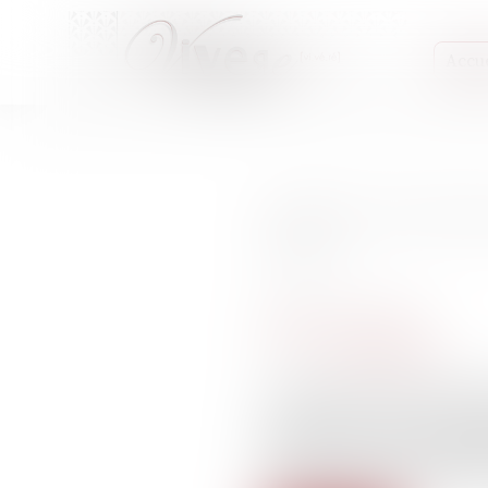
Accue
DÉBAT. Harcèleme
droit ?
Publié le :
15/02/2023
Médias, presse, procès
Source :
www.humanite.fr
Le lieu de travail est un e
et sexuelles. Le cadre légal
Salmona, psychiatre, présid
Emmanuel Daoud, Julie Bolo