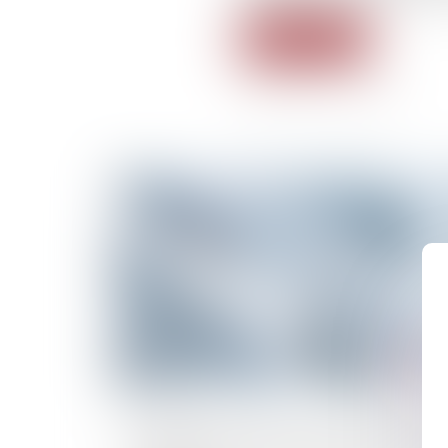
Lire la suite
15/02/2023
Etienne Ambroselli, avocat des anti-Cigéo 