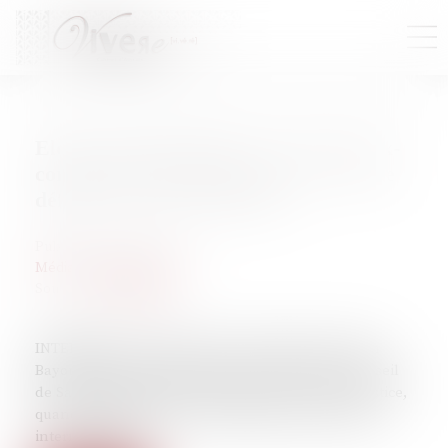
Elodie Tuaillon-Hibon, avocate de l'ex-
compagne de Julien Bayou : « Il a une
défense "petite-bourgeoise" »
Publié le :
09/10/2022
Médias, presse, procès
Source :
www.lejdd.fr
INTERVIEW - L’avocate de l’ex-compagne de Julien
Bayou, Elodie Tuaillon-Hibon, qui est aussi le conseil
de Sandrine Rousseau, n’exclut pas de saisir la justice,
quand sa cliente aura été entendue par la cellule
interne à EELV.