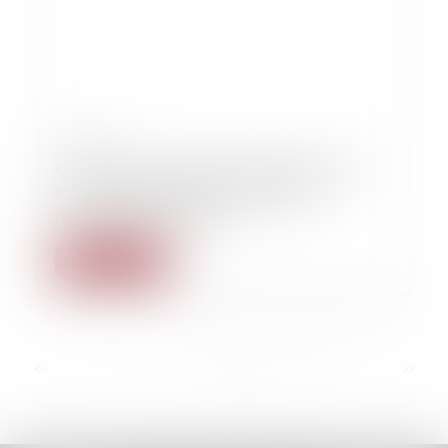
08/10/2022
Conférence Les violences sexuelles et la loi
avec l’avocate Elodie Tuaillon-Hibon
(Université Jean Monet)
Lire la suite
...
<<
<
6
7
8
9
10
11
12
>
>>