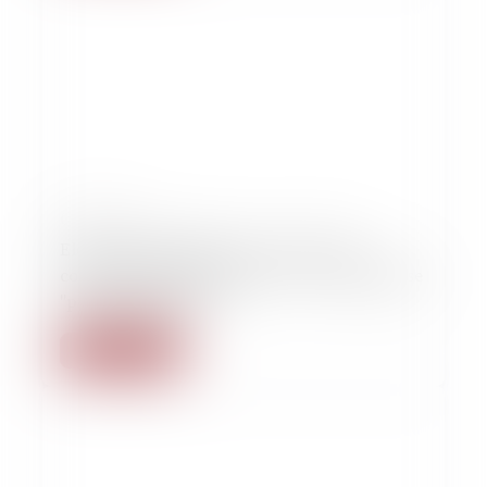
09/10/2022
Elodie Tuaillon-Hibon, avocate de l'ex-
compagne de Julien Bayou : « Il a une défense
"petite-bourgeoise" »
Lire la suite