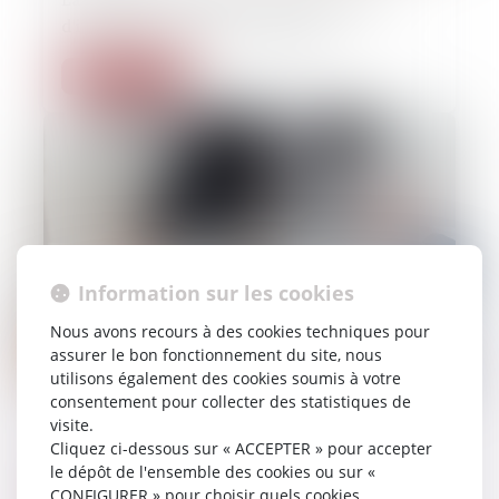
d'innocence, un discours militant
Lire la suite
Information sur les cookies
Nous avons recours à des cookies techniques pour
assurer le bon fonctionnement du site, nous
utilisons également des cookies soumis à votre
consentement pour collecter des statistiques de
09/12/2022
visite.
Les « bonnes » victimes et les « mauvaises »
Cliquez ci-dessous sur « ACCEPTER » pour accepter
le dépôt de l'ensemble des cookies ou sur «
CONFIGURER » pour choisir quels cookies
Lire la suite