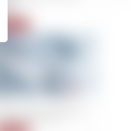
inists
Lire la suite
02/2023
 opposants aux déchets nucléaires jugés
s haute surveillance policière