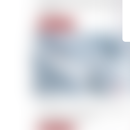
a changé dans les familles, à l’école, au
tribunal…
Lire la suite
15/02/2023
Bure. Prison avec sursis requise contre neuf
opposants au projet Cigéo