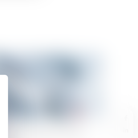
02/2023
ron’s New Cabinet Stirs Ire of French