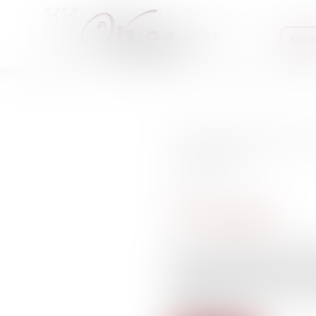
Accue
Des opposants aux
policière
Publié le :
15/02/2023
Médias, presse, procès
Source :
reporterre.net
Mercredi 23 mai, douze mil
les CRS. Tandis que le pro
souligné les nombreuses ir
gens de Bure ».