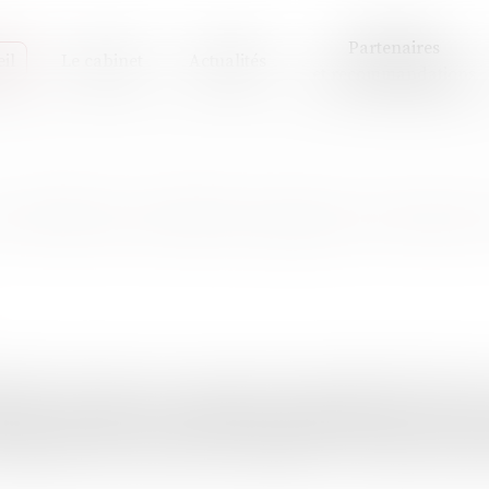
Partenaires
il
Le cabinet
Actualités
et recommandations
 déchets nucléaires jugés sous haute 
itants anti-Cigéo ont comparu devant le tribunal de Bar-le
cureur a évoqué une association de malfaiteurs, les avocat
régularités de la procédure, fustigeant le « régime d’excep