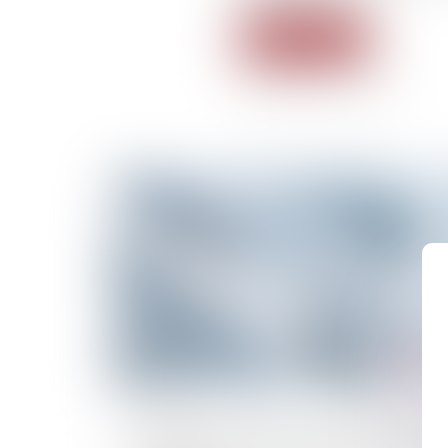
Lire la suite
15/02/2023
Cinq ans après #metoo, l’onde de choc : ce 