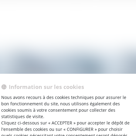
Information sur les cookies
Nous avons recours à des cookies techniques pour assurer le
bon fonctionnement du site, nous utilisons également des
cookies soumis à votre consentement pour collecter des
statistiques de visite.
Cliquez ci-dessous sur « ACCEPTER » pour accepter le dépôt de
15/02/2023
15/
l'ensemble des cookies ou sur « CONFIGURER » pour choisir
qui
La sérialité, un levier novateur pour passer
Mac
quels cookies nécessitant votre consentement seront déposés