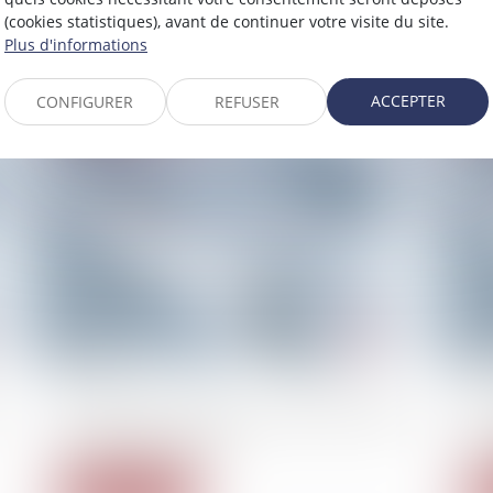
outre la prescription
Fem
(cookies statistiques), avant de continuer votre visite du site.
Plus d'informations
Lire la suite
ACCEPTER
CONFIGURER
REFUSER
15/02/2023
15/
A 15 ans, il encourt dix ans de prison suite au
Des
blocage de son lycée
sou