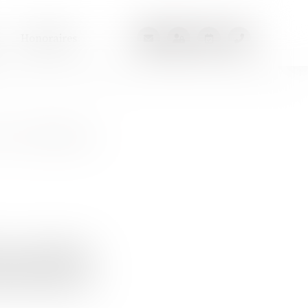
Honoraires
surveillance
-Duc, ceinturé par
s des prévenus ont
tion » imposé aux «