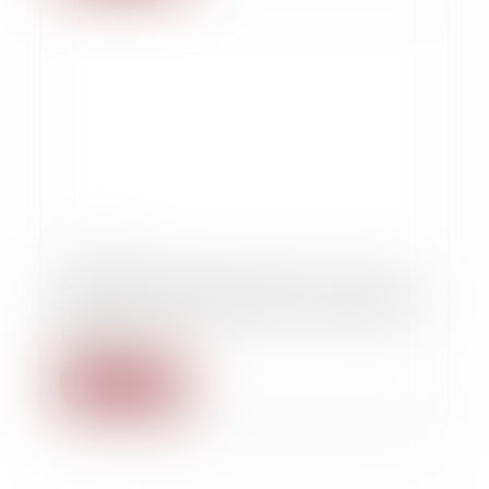
10/10/2025
Alors que Gisèle Pelicot fait face à l'un de ses
violeurs au tribunal, qu'est-ce qui a changé en
France ?
Lire la suite