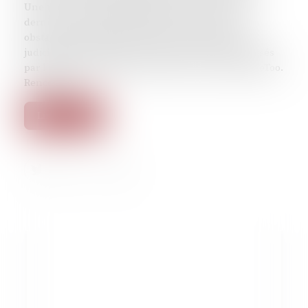
Une mise au point indispensable, paru en mars
dernier aux éditions La Meute, elle analyse les
obstacles qui se dressent encore sur le parcours
judiciaire des plaignantes, malgré les efforts réalisés
par l’institution depuis le début du mouvement MeToo.
Rencontre.
Lire la suite