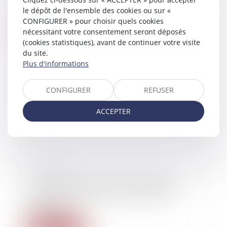
viol sur une collaboratrice
le dépôt de l'ensemble des cookies ou sur «
CONFIGURER » pour choisir quels cookies
nécessitant votre consentement seront déposés
Lire la suite
(cookies statistiques), avant de continuer votre visite
du site.
Plus d'informations
CONFIGURER
REFUSER
ACCEPTER
10/10/2025
« Les plaignantes ne peuvent avoir qu’une
confiance très relative dans l’institution
judiciaire »