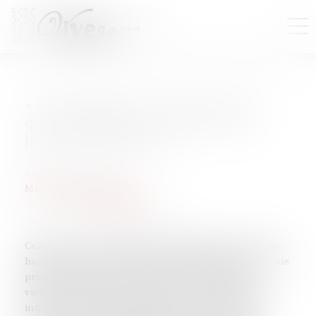
« Les plaignantes ne peuvent avoir
qu’une confiance très relative dans
l’institution judiciaire »
Publié le :
10/10/2025
Médias, presse, procès
Source :
www.actu-juridique.fr
Cela fait 15 ans qu’Élodie Tuaillon-Hibon, avocate au
barreau de Paris, consacre une grande partie de sa vie
professionnelle à accompagner les victimes de
violences sexuelles. Dans un livre bref et enlevé,
intitulé : Il faut faire confiance à la justice #MeToo.