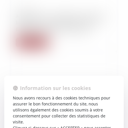
10/10/2025
Affaire Girard : « C’était bien une procédure
bâillon, visant à nous faire taire », les six
féministes poursuivies sont relaxées
Lire la suite
Information sur les cookies
Nous avons recours à des cookies techniques pour
assurer le bon fonctionnement du site, nous
utilisons également des cookies soumis à votre
consentement pour collecter des statistiques de
10/10/2025
visite.
Un ex-adjoint d'Hidalgo à Paris sera jugé pour
Cliquez ci-dessous sur « ACCEPTER » pour accepter