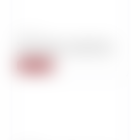
10/10/2025
Violences sexuelles : « La justice pénale ne
peut pas tout régler », assure cette avocate
Lire la suite