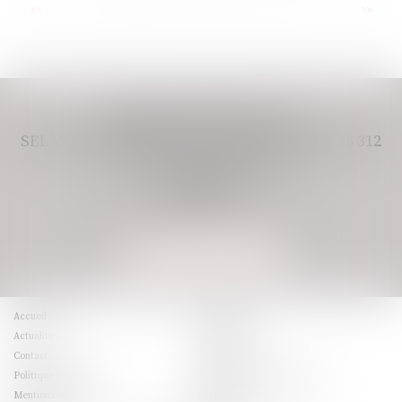
...
<<
<
1
2
3
4
5
6
7
>
>>
CABINET VIVERE AVOCAT,
SELAS IMMATRICULÉE AU RCS PARIS 948 438 312
11 BOULEVARD DE SEBASTOPOL
75001 PARIS
Tél :
01 80 49 38 77
Email :
assistant@vivere-avocats.com
NOUS LOCALISER
Accueil
Le cabinet
Actualités
Honoraires
Contact
RDV en ligne
Politique de cookies
Politique de confidentialité
Mentions légales
Expertises