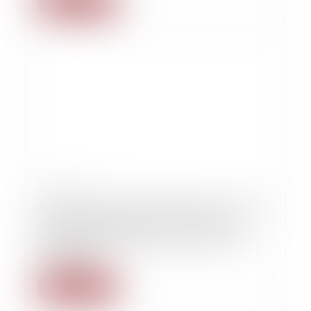
Lire la suite
10/10/2025
Après avoir déposé une plainte pour viol, une
plaignante compte faire reconnaître la
responsabilité de l’État dans le non-lieu de
son dossier
Lire la suite