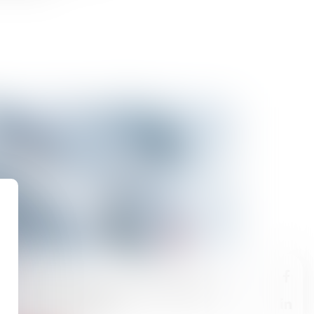
10/2025
ex-adjoint d'Hidalgo à Paris sera jugé pour
l sur une collaboratrice