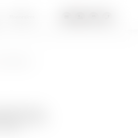
Honoraires
t régler »,
s des femmes et des
itulé « “Il faut faire
 Entretien.