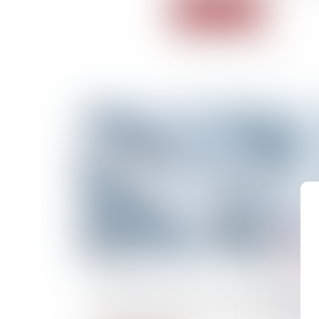
Lire la suite
10/10/2025
Violences sexuelles : « La justice pénale ne
peut pas tout régler », assure cette avocate