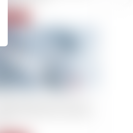
Lire la suite
10/2025
rs que Gisèle Pelicot fait face à l'un de ses
leurs au tribunal, qu'est-ce qui a changé en
ance ?