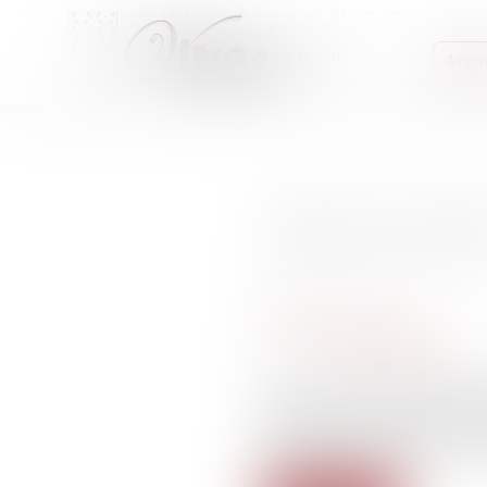
Accue
Violences sexuelle
assure cette avoc
Publié le :
10/10/2025
Médias, presse, procès
Source :
www.ouest-france.fr
Avocate au barreau de Pari
hommes victimes de violences
confiance à la justice”, un