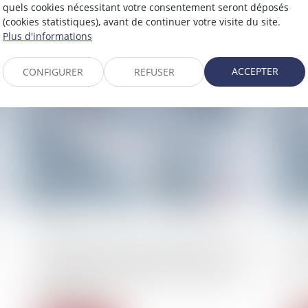
quels cookies nécessitant votre consentement seront déposés
féministes poursuivies sont relaxées
(cookies statistiques), avant de continuer votre visite du site.
Plus d'informations
Lire la suite
ACCEPTER
CONFIGURER
REFUSER
10/10/2025
10/
Après avoir déposé une plainte pour viol, une
Alo
plaignante compte faire reconnaître la
vio
responsabilité de l’État dans le non-lieu de
Fr
son dossier