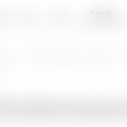
Partenaires
il
Le cabinet
Actualités
et recommandations
s : « La justice pénale ne peut pas tou
ate
s, Élodie Tuaillon-Hibon défend depuis plus de quinze an
 sexistes et sexuelles. Le 6 mars, elle a publié un livre int
e mise au point indispensable sur la justice après #MeToo ».