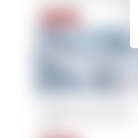
Lire la suite
10/10/2025
« Les plaignantes ne peuvent avoir qu’une
confiance très relative dans l’institution
judiciaire »