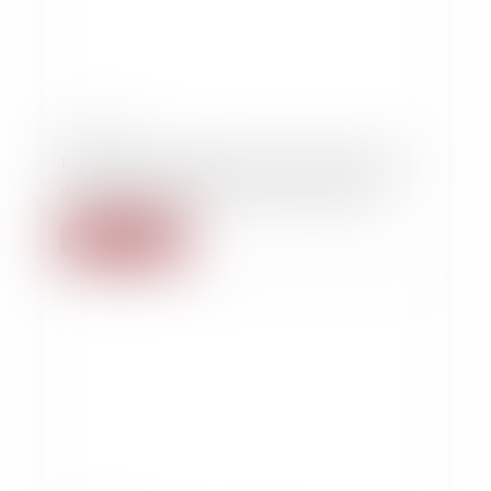
24/10/2017
Réflexions sur l’usage et la place de la vidéo
dans le procès pénal en France (Dalloz)
Lire la suite