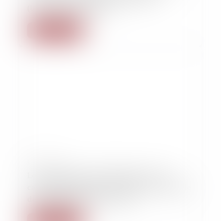
(Université Jean Monet)
Lire la suite
01/03/2022
Les enquêtes internes diligentées par les
cabinets d’enquête et de conseil à la demande
de l’employeur (Droit Ouvrier)