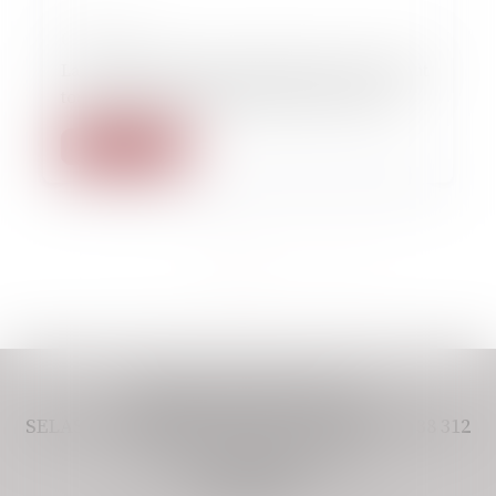
01/02/2017
La dénonciation du harcèlement moral exclut
toute action en diffamation (Droit Ouvrier)
Lire la suite
<<
<
1
2
>
>>
CABINET VIVERE AVOCAT,
SELAS IMMATRICULÉE AU RCS PARIS 948 438 312
11 BOULEVARD DE SEBASTOPOL
75001 PARIS