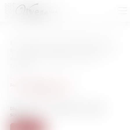
Les enquêtes internes diligentées par
les cabinets d’enquête et de conseil à la
demande de l’employeur (Droit
Ouvrier)
Publié le :
01/03/2022
Formations, conférences, doctrine
Source :
ledroitouvrier.cgt.fr
DROIT DU TRAVAIL – PRUD’HOMIE – SÉCURITÉ
SOCIALE
Lire la suite