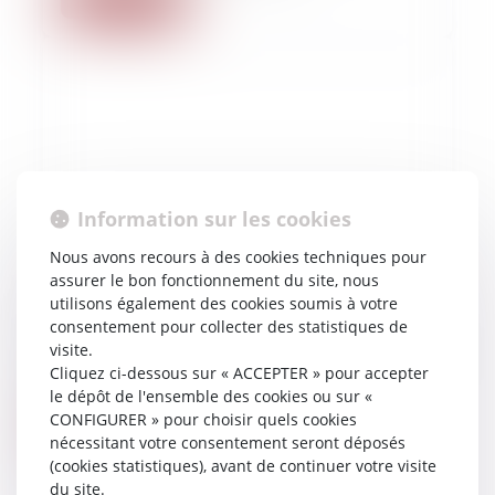
Lire la suite
Information sur les cookies
Nous avons recours à des cookies techniques pour
assurer le bon fonctionnement du site, nous
01/03/2022
utilisons également des cookies soumis à votre
Les avocat.es : Dynamique et limites de la
consentement pour collecter des statistiques de
visite.
féminisation de la profession (Dalloz, Archives
Cliquez ci-dessous sur « ACCEPTER » pour accepter
de Philosophie du Droit)
le dépôt de l'ensemble des cookies ou sur «
CONFIGURER » pour choisir quels cookies
Lire la suite
nécessitant votre consentement seront déposés
(cookies statistiques), avant de continuer votre visite
du site.