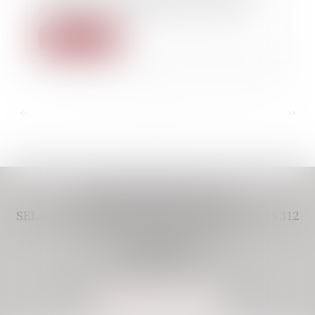
de violences envers des policiers, relaxés
Lire la suite
...
...
<<
<
2
3
4
5
6
7
8
>
>>
CABINET VIVERE AVOCAT,
SELAS IMMATRICULÉE AU RCS PARIS 948 438 312
11 BOULEVARD DE SEBASTOPOL
75001 PARIS
Tél :
01 80 49 38 77
Email :
assistant@vivere-avocats.com
NOUS LOCALISER