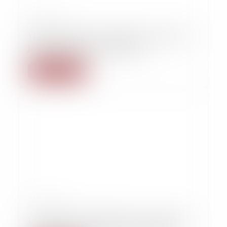
15/02/2023
Violences sexistes et sexuelles: un traitement
judiciaire toujours aussi difficile
Lire la suite
15/02/2023
Loi Travail: deux militants CGT, soupçonnés