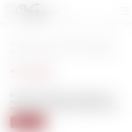
Nadine Morano avait-elle le droit de
tenir ses propos sur la «race blanche»?
Publié le :
15/02/2023
Médias, presse, procès
Source :
www.slate.fr
En parlant de «race blanche», l’eurodéputée a-t-elle
eu des propos discriminatoires qui pourraient être
sanctionnés? Les interprétations juridiques divergent.
Lire la suite