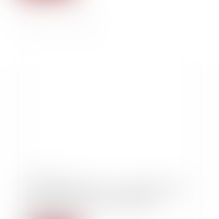
15/02/2023
Élodie Tuaillon-Hibon : « On peut défendre à
la fois les femmes et la présomption
d’innocence » !