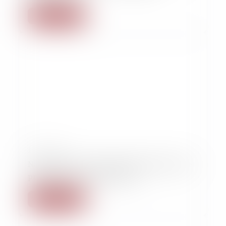
Lire la suite
15/02/2023
Nadine Morano avait-elle le droit de tenir ses
propos sur la «race blanche»?
Lire la suite