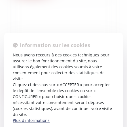
Information sur les cookies
Nous avons recours à des cookies techniques pour
15/02/2023
assurer le bon fonctionnement du site, nous
utilisons également des cookies soumis à votre
A French mayor convicted of rape run his
consentement pour collecter des statistiques de
town from prison
visite.
Cliquez ci-dessous sur « ACCEPTER » pour accepter
Lire la suite
le dépôt de l'ensemble des cookies ou sur «
CONFIGURER » pour choisir quels cookies
nécessitant votre consentement seront déposés
(cookies statistiques), avant de continuer votre visite
du site.
Plus d'informations