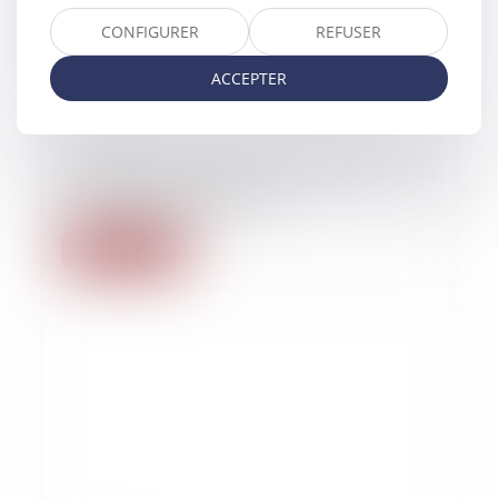
CONFIGURER
REFUSER
ACCEPTER
15/02/2023
#MeToo vu par Élodie Tuaillon-Hibon : « Nous
avons besoin de la justice »
Lire la suite