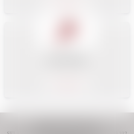
Plus de détail
DROIT PÉNAL
Plus de détail
CABINET VIVERE AVOCAT,
SELAS IMMATRICULÉE AU RCS PARIS 948 438 312